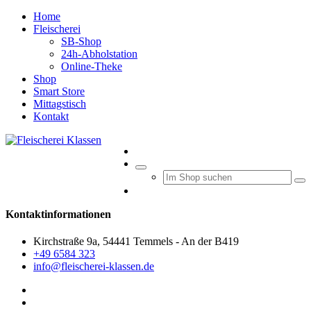
Home
Fleischerei
SB-Shop
24h-Abholstation
Online-Theke
Shop
Smart Store
Mittagstisch
Kontakt
Kontaktinformationen
Kirchstraße 9a, 54441 Temmels - An der B419
+49 6584 323
info@fleischerei-klassen.de