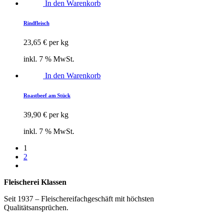
In den Warenkorb
Rindfleisch
23,65
€
per kg
inkl. 7 % MwSt.
In den Warenkorb
Roastbeef am Stück
39,90
€
per kg
inkl. 7 % MwSt.
Seitennummerierung
1
2
der
Beiträge
Fleischerei Klassen
Seit 1937‭ ‬‮–‬‭ ‬Fleischereifachgeschäft mit höchsten