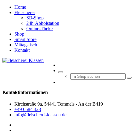
Home
Fleischerei
SB-Shop
24h-Abholstation
Online-Theke
Shop
Smart Store
Mittagstisch
Kontakt
Kontaktinformationen
Kirchstraße 9a, 54441 Temmels - An der B419
+49 6584 323
info@fleischerei-klassen.de