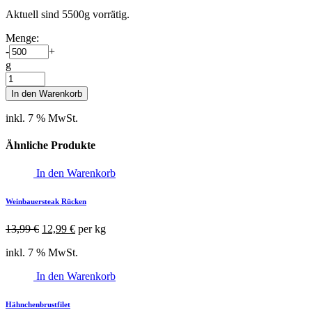
Aktuell sind 5500g vorrätig.
Menge:
-
+
g
Roastbeef
am
In den Warenkorb
Stück
quantity
inkl. 7 % MwSt.
Ähnliche Produkte
In den Warenkorb
Weinbauersteak Rücken
Ursprünglicher
Aktueller
13,99
€
12,99
€
per kg
Preis
Preis
inkl. 7 % MwSt.
war:
ist:
13,99 €
12,99 €.
In den Warenkorb
Hähnchenbrustfilet